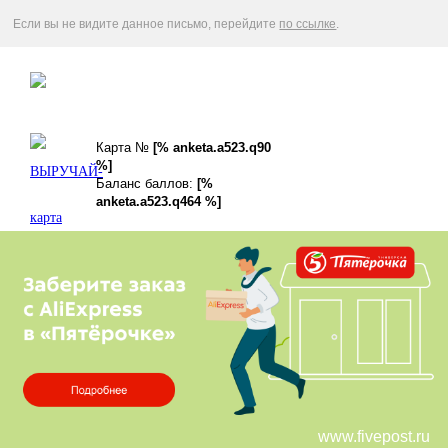
В ближайшей «Пятёрочке»
Если вы не видите данное письмо, перейдите
по ссылке
.
Карта №
[% anketa.a523.q90
%]
Баланс баллов:
[%
anketa.a523.q464 %]
www.fivepost.ru