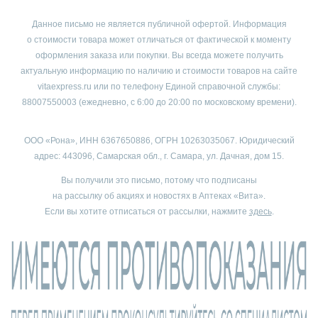
Данное письмо не является публичной офертой. Информация
о стоимости
товара может отличаться
от фактической
к моменту
оформления заказа или покупки.
Вы всегда
можете получить
актуальную информацию
по наличию
и стоимости товаров на сайте
vitaexpress.ru
или по телефону Единой справочной службы:
88007550003
(ежедневно, с 6:00 до 20:00
по московскому времени
).
ООО «Рона», ИНН 6367650886, ОГРН 10263035067. Юридический
адрес: 443096, Са
мар
ская обл., г. С
амар
а,
у
л. Да
чная, дом 15.
Вы получили это письмо, потому что подписаны
на рассылку
об акциях и новостях в Аптеках «Вита».
Если вы хотите отписаться
от рассылки,
нажмите
здесь
.