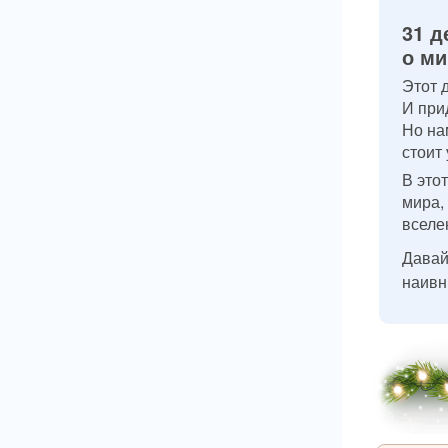
31 д
о ми
Этот 
И при
Но на
стоит
В это
мира,
вселе
Давай
наивн