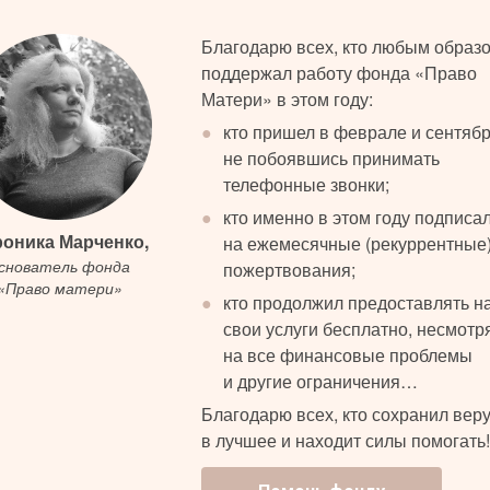
Благодарю всех, кто любым образ
поддержал работу фонда «Право
Матери» в этом году:
●
кто пришел в феврале и сентябр
не побоявшись принимать
телефонные звонки;
●
кто именно в этом году подписа
оника Марченко,
на ежемесячные (рекуррентные
снователь фонда
пожертвования;
«Право матери»
●
кто продолжил предоставлять н
свои услуги бесплатно, несмотр
на все финансовые проблемы
и другие ограничения…
Благодарю всех, кто сохранил вер
в лучшее и находит силы помогать!