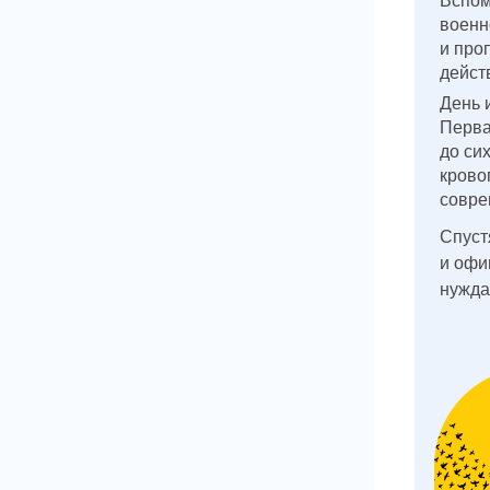
военн
и про
дейст
День 
Перва
до си
крово
совре
Спуст
и офи
нужда