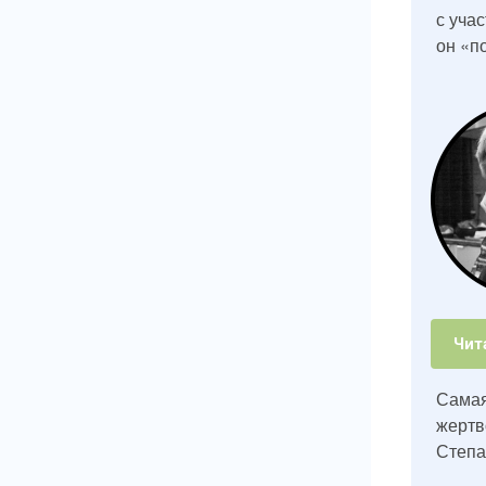
с уча
он «п
Чит
Самая
жертв
Степа