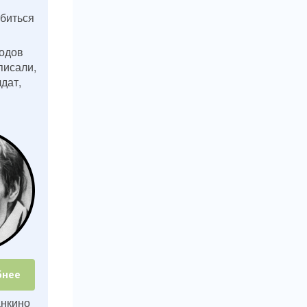
биться
одов
писали,
дат,
бнее
анкино