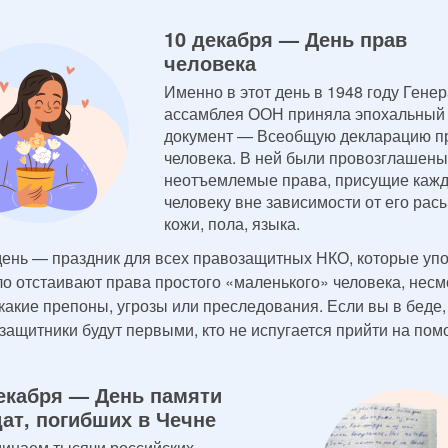
10 декабря — День прав
человека
Именно в этот день в 1948 году Гене
ассамблея ООН приняла эпохальный
документ — Всеобщую декларацию п
человека. В ней были провозглашены
неотъемлемые права, присущие каж
человеку вне зависимости от его расы
кожи, пола, языка.
день — праздник для всех правозащитных НКО, которые уп
ло отстаивают права простого «маленького» человека, несм
 какие препоны, угрозы или преследования. Если вы в беде,
защитники будут первыми, кто не испугается прийти на пом
екабря — День памяти
ат, погибших в Чечне
инаем тысячи российских