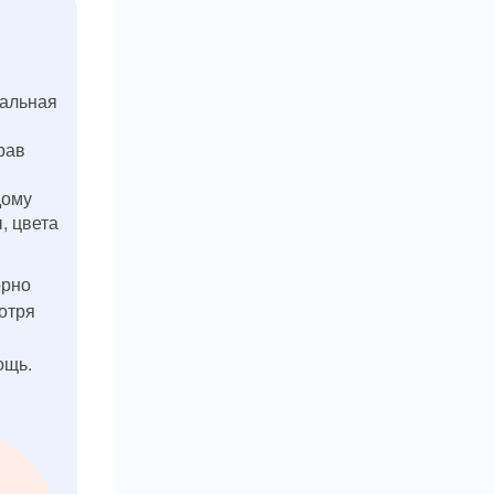
ральная
рав
дому
, цвета
орно
отря
ощь.