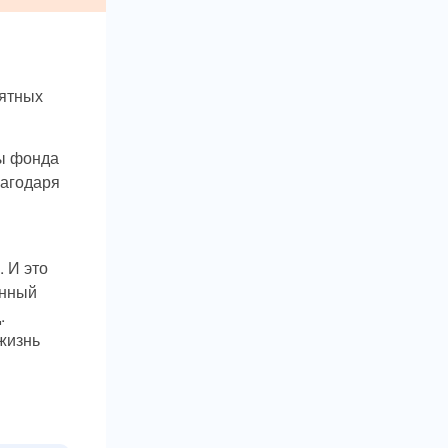
мятных
ты фонда
лагодаря
. И это
енный
.
 жизнь