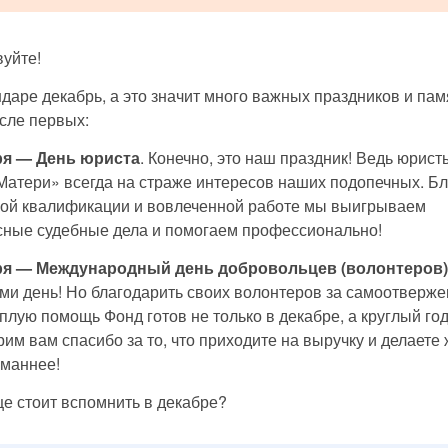
уйте!
даре декабрь, а это значит много важных праздников и па
исле первых:
ря — День юриста
. Конечно, это наш праздник! Ведь юрис
Матери» всегда на страже интересов наших подопечных. Б
кой квалификации и вовлеченной работе мы выигрываем
сные судебные дела и помогаем профессионально!
ря — Международный день добровольцев (волонтеров)
ми день! Но благодарить своих волонтеров за самоотверж
еплую помощь Фонд готов не только в декабре, а круглый год
им вам спасибо за то, что приходите на выручку и делаете
уманнее!
е стоит вспомнить в декабре?