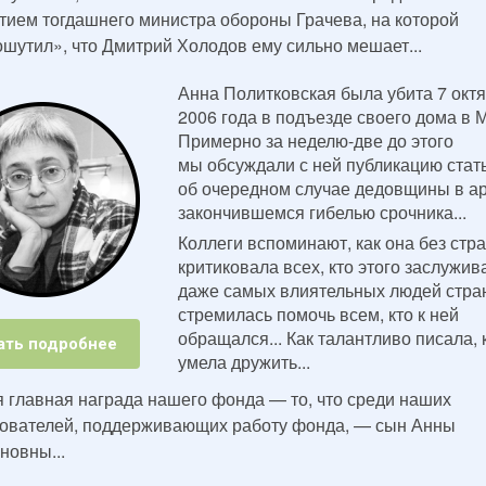
стием тогдашнего министра обороны Грачева, на которой
ошутил», что Дмитрий Холодов ему сильно мешает...
Анна Политковская была убита 7 окт
2006 года в подъезде своего дома в 
Примерно за неделю-две до этого
мы обсуждали с ней публикацию стат
об очередном случае дедовщины в а
закончившемся гибелью срочника...
Коллеги вспоминают, как она без стр
критиковала всех, кто этого заслужи
даже самых влиятельных людей стран
стремилась помочь всем, кто к ней
обращался... Как талантливо писала, 
ать подробнее
умела дружить...
 главная награда нашего фонда — то, что среди наших
ователей, поддерживающих работу фонда, — сын Анны
новны...