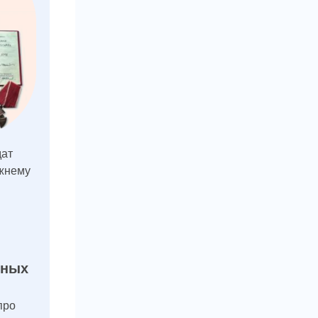
дат
ежнему
ьных
про