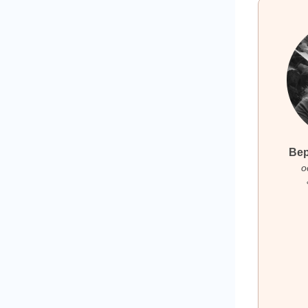
Вер
о