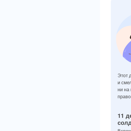
Этот 
и сме
ни на
право
11 д
солд
Вспом