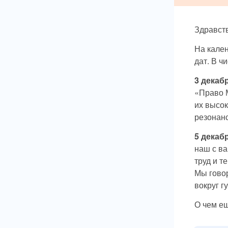
Здравств
На кален
дат. В ч
3 декаб
«Право 
их высо
резонан
5 декаб
наш с ва
труд и т
Мы говор
вокруг г
О чем ещ