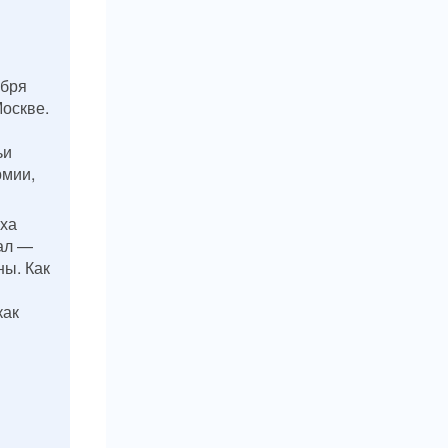
ября
Москве.
ьи
рмии,
аха
вал —
ы. Как
как