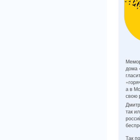
Мемор
дома 
гласи
«горяч
а в М
свою 
Дмитр
так и
росси
беспр
Так п