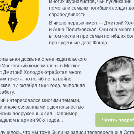
многих журналистов, чьи публикации
помогали семьям погибших солдат до
справедливости.
В числе первых имен — Дмитрий Хол
и Анна Политковская. Они оба много 
в том числе и про семьи погибших сол
про судебные дела Фонда...
иальная доска на стене издательского
«Московский комсомолец» в Москве
т: Дмитрий Холодов отработал много
их точек», но погиб не на войне,
оскве, 17 октября 1994 года, выполняя
работу.
ий интересовался многими темами,
ли иначе связанными с деятельностью
йских вооруженных сил. Например,
еделом в армии 90-х годов...
Читать подро
олучилось, что мы тоже были на записи телепередачи в Ост