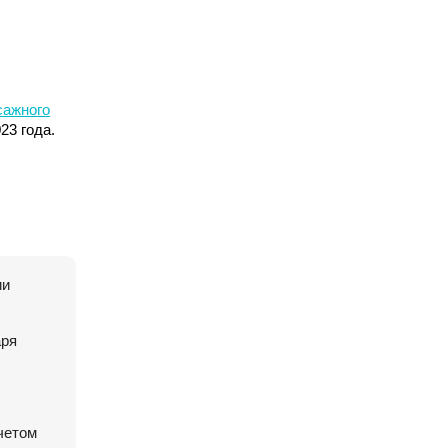
сажного
23 года.
ии
аря
четом