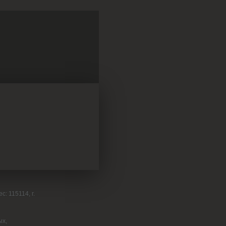
: 115114, г.
ых,