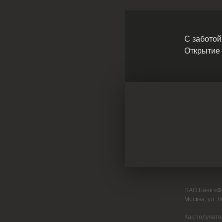
С заботой
Открытие
ПАО Банк «ФК
Москва, ул. Ле
Как получате