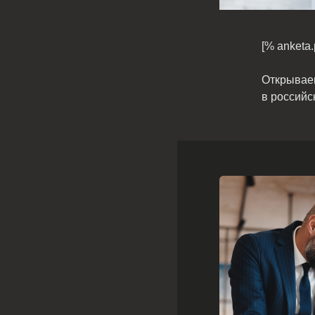
[% anketa.
Открываем
в российс