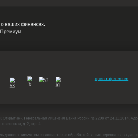
 о ваших финансах.
 Премиум
open.ru/premium
 Открытие». Генеральная лицензия Банка России № 2209 от 24.11.2014. Адрес
тниковская, д. 2, стр. 4.
ль данного письма, вы соглашаетесь с обработкой ваших персональных данн